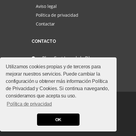
Aviso legal
Política de privacidad
Contactar
CONTACTO
Plaça Sant Joan de la Ribera,
15 - PUÇOL 46022
Utilizamos cookies propias y de terceros para
mejorar nuestros servicios. Puede cambiar la
961421949
configuración u obtener más información Política
de Privacidad y Cookies. Si continua navegando,
consideramos que acepta su uso.
© 2026
Servientradas
, All Right
Política de privacidad
Reserved
OK